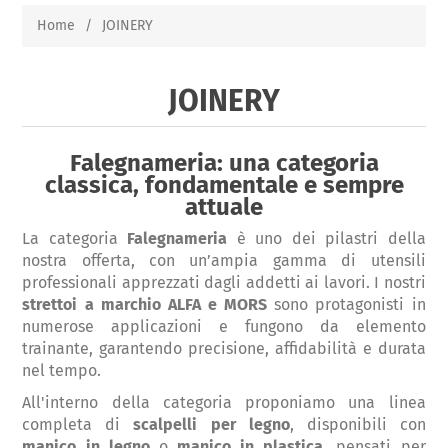
Home
/
JOINERY
JOINERY
Falegnameria: una categoria
classica, fondamentale e sempre
attuale
La categoria
Falegnameria
è uno dei pilastri della
nostra offerta, con un’ampia gamma di utensili
professionali apprezzati dagli addetti ai lavori. I nostri
strettoi a marchio ALFA e MORS
sono protagonisti in
numerose applicazioni e fungono da elemento
trainante, garantendo precisione, affidabilità e durata
nel tempo.
All'interno della categoria proponiamo una linea
completa di
scalpelli per legno
, disponibili con
manico in legno
o
manico in plastica
, pensati per