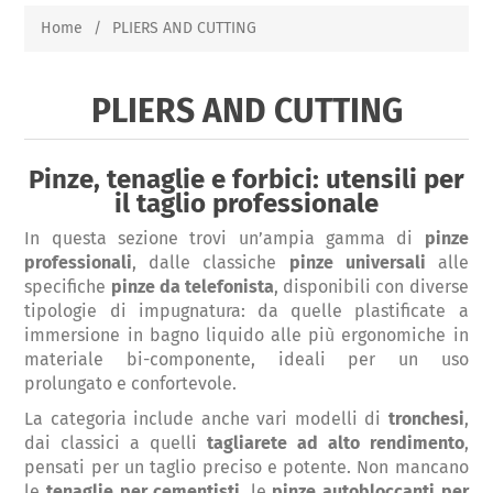
Home
/
PLIERS AND CUTTING
PLIERS AND CUTTING
Pinze, tenaglie e forbici: utensili per
il taglio professionale
In questa sezione trovi un’ampia gamma di
pinze
professionali
, dalle classiche
pinze universali
alle
specifiche
pinze da telefonista
, disponibili con diverse
tipologie di impugnatura: da quelle plastificate a
immersione in bagno liquido alle più ergonomiche in
materiale bi-componente, ideali per un uso
prolungato e confortevole.
La categoria include anche vari modelli di
tronchesi
,
dai classici a quelli
tagliarete ad alto rendimento
,
pensati per un taglio preciso e potente. Non mancano
le
tenaglie per cementisti
, le
pinze autobloccanti per