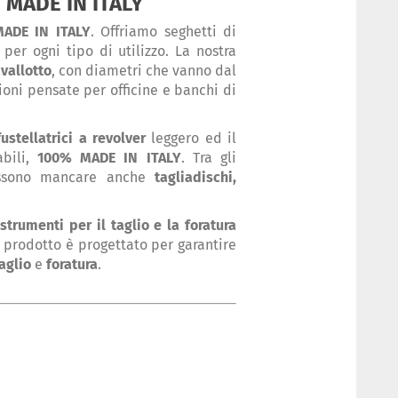
i MADE IN ITALY
MADE IN ITALY
. Offriamo seghetti di
per ogni tipo di utilizzo. La nostra
vallotto
, con diametri che vanno dal
ioni pensate per officine e banchi di
ustellatrici a revolver
leggero ed il
abili,
100% MADE IN ITALY
. Tra gli
possono mancare anche
tagliadischi,
i
strumenti per il taglio e la foratura
i prodotto è progettato per garantire
aglio
e
foratura
.