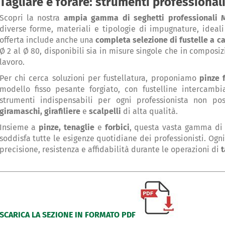
Tagliare e forare: strumenti professional
Scopri la nostra
ampia gamma di seghetti professionali 
diverse forme, materiali e tipologie di impugnature, ideali 
offerta include anche una
completa selezione di fustelle a ca
Ø 2 al Ø 80, disponibili sia in misure singole che in composiz
lavoro.
Per chi cerca soluzioni per fustellatura, proponiamo
pinze f
modello fisso pesante forgiato, con fustelline intercambi
strumenti indispensabili per ogni professionista non 
giramaschi, girafiliere
e
scalpelli
di alta qualità.
Insieme a
pinze, tenaglie
e
forbici
, questa vasta gamma d
soddisfa tutte le esigenze quotidiane dei professionisti. Ogn
precisione, resistenza e affidabilità durante le operazioni di
t
SCARICA LA SEZIONE IN FORMATO PDF