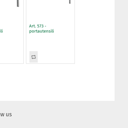
Art. 573 -
li
portautensili
ow us