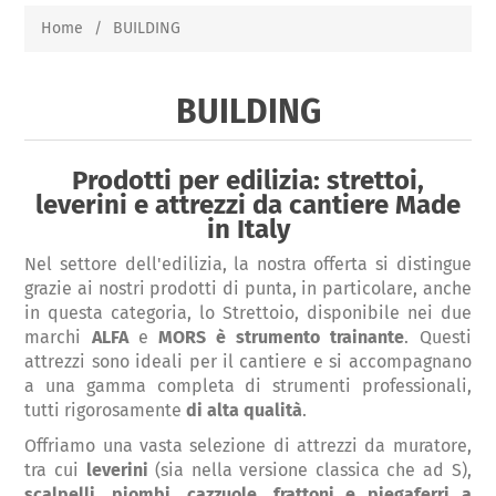
Home
/
BUILDING
BUILDING
Prodotti per edilizia: strettoi,
leverini e attrezzi da cantiere Made
in Italy
Nel settore dell'edilizia, la nostra offerta si distingue
grazie ai nostri prodotti di punta, in particolare, anche
in questa categoria, lo Strettoio, disponibile nei due
marchi
ALFA
e
MORS
è strumento trainante
. Questi
attrezzi sono ideali per il cantiere e si accompagnano
a una gamma completa di strumenti professionali,
tutti rigorosamente
di alta qualità
.
Offriamo una vasta selezione di attrezzi da muratore,
tra cui
leverini
(sia nella versione classica che ad S),
scalpelli, piombi, cazzuole, frattoni e piegaferri a