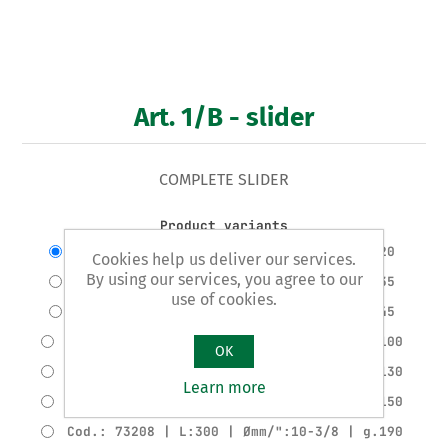
Art. 1/B - slider
COMPLETE SLIDER
Product variants
Cod.: 73202 | L:100 | Ømm/":6-1/4 | g.20
Cookies help us deliver our services.
By using our services, you agree to our
Cod.: 73203 | L:150 | Ømm/":6-1/4 | g.35
use of cookies.
Cod.: 73204 | L:200 | Ømm/":6-1/4 | g.45
Cod.: 73205 | L:150 | Ømm/":10-3/8 | g.100
OK
Cod.: 73206 | L:200 | Ømm/":10-3/8 | g.130
Learn more
Cod.: 73207 | L:250 | Ømm/":10-3/8 | g.150
Cod.: 73208 | L:300 | Ømm/":10-3/8 | g.190