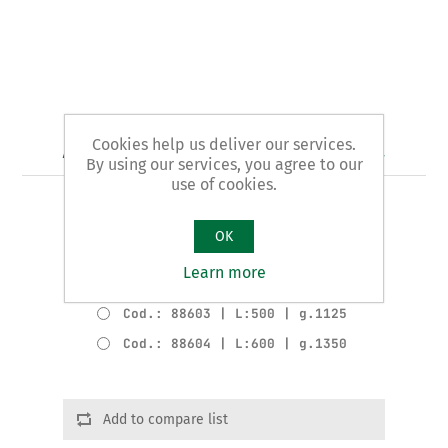
Art. 886 - tenaglia da forgia
Cookies help us deliver our services.
By using our services, you agree to our
use of cookies.
TIPO A BECCHI TONDI A BOCCA DI LUPO
OK
Varianti del prodotto
Learn more
Cod.: 88602 | L:400 | g.715
Cod.: 88603 | L:500 | g.1125
Cod.: 88604 | L:600 | g.1350
Add to compare list