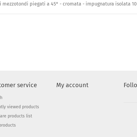
hi mezzotondi piegati a 45° - cromata - impugnatura isolata 1
tomer service
My account
Foll
ch
tly viewed products
re products list
products