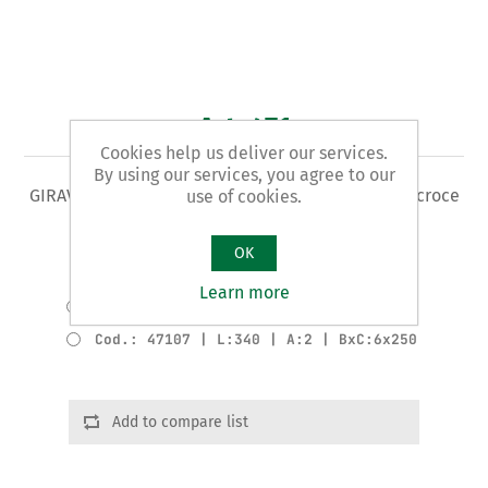
Art. 471
Cookies help us deliver our services.
By using our services, you agree to our
GIRAVITE Tipo PHILLIPS - per viti con impronta a croce
use of cookies.
Varianti del prodotto
OK
Cod.: 47103 | L:165 | A:1 | BxC:5x80
Learn more
Cod.: 47106 | L:270 | A:3 | BxC:8x150
Cod.: 47107 | L:340 | A:2 | BxC:6x250
Add to compare list