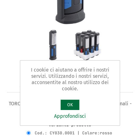
I cookie ci aiutano a offrire i nostri
servizi. Utilizzando i nostri servizi,
acconsentite al nostro utilizzo dei
Art. CY030 - torcia - PROMO
cookie.
TORCIA MULTIUSO DA LAVORO - 36 LED + 5 direzionali -
OK
completa di batterie
Approfondisci
Varianti prodotto
Cod.: CY030.0001 | Colore:rosso