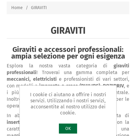
Home
/
GIRAVITI
GIRAVITI
Giraviti e accessori professionali:
ampia selezione per ogni esigenza
Esplora la nostra vasta categoria di
giraviti
professionali
! Troverai una gamma completa per
meccanici, elettricisti
e professionisti di vari settori,
con modelli a
impronta a croce (PHILIPS), POZIDRIV
, e
i più particolari
TORX
, con o senza foro centrale.
I cookie ci aiutano a offrire i nostri
Inoltre, non mancano i
giraviti cercafase
, ideali per le
servizi. Utilizzando i nostri servizi,
operazioni elettriche basilari.
acconsentite al nostro utilizzo dei
cookie.
In abbinamento, proponiamo una ricca offerta di
inserti (BITS)
, dai classici ai
rivestiti in TIN
, con la
caratteristica finitura dorata, per garantire una
OK
maggiore durata e resistenza. La nostra selezione