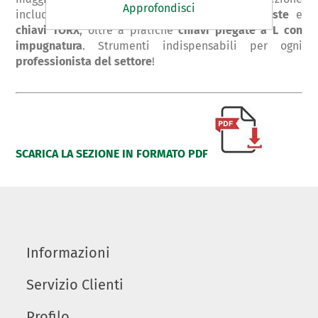
Approfondisci
include anche
chiavi fisse esagonali a tre teste
e
chiavi TORX
, oltre a pratiche
chiavi piegate a L con
impugnatura
. Strumenti indispensabili per ogni
professionista del settore
!
SCARICA LA SEZIONE IN FORMATO PDF
Informazioni
Servizio Clienti
Profilo