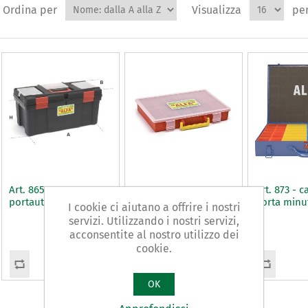
Ordina per
Visualizza
pe
Art. 865 - cassetta
Art. 869 - cassetta
Art. 873 - c
portautensili
porta minuterie
porta minu
I cookie ci aiutano a offrire i nostri
servizi. Utilizzando i nostri servizi,
acconsentite al nostro utilizzo dei
cookie.
OK