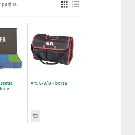
r pagina
assetta
Art. 879/B - borsa
terie