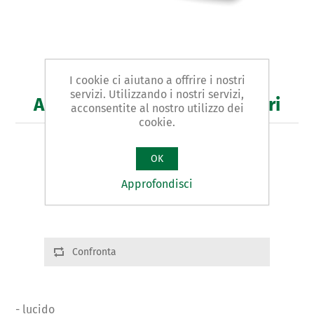
I cookie ci aiutano a offrire i nostri
servizi. Utilizzando i nostri servizi,
Art. 208 - tasso per carrozzieri
acconsentite al nostro utilizzo dei
cookie.
TASSO PER CARROZZIERI tipo CURVO
OK
Varianti prodotto
Approfondisci
Cod.: 20801 | mm:28x110x60 | g.1100
Confronta
- lucido