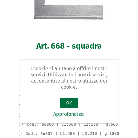
Art. 668 - squadra
TIPO A CAPPELLO PER MECCANICO
I cookie ci aiutano a offrire i nostri
servizi. Utilizzando i nostri servizi,
Varianti prodotto
acconsentite al nostro utilizzo dei
cookie.
Cod.: 66802 | L1:100 | L2:70 | g.170
Cod.: 66803 | L1:150 | L2:100 | g.285
OK
Cod.: 66804 | L1:200 | L2:130 | g.380
Approfondisci
Cod.: 66805 | L1:250 | L2:160 | g.610
Cod.: 66806 | L1:300 | L2:180 | g.665
Cod.: 66807 | L1:400 | L2:210 | g.1000