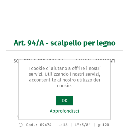
Art. 94/A - scalpello per legno
SCALPELLO PER LEGNO tipo ad ANGOLI SMUSSATI
I cookie ci aiutano a offrire i nostri
servizi. Utilizzando i nostri servizi,
Varianti prodotto
acconsentite al nostro utilizzo dei
Cod.: 09472 | L:6 | L":1/4" | g:75
cookie.
Cod.: 09473 | L:8 | L":5/16" | g:80
Cod.: 09474 | L:10 | L":3/8" | g:85
OK
Cod.: 09475 | L:12 | L":1/2" | g:95
Approfondisci
Cod.: 09476 | L:14 | L":9/16" | g:100
Cod.: 09474 | L:16 | L":5/8" | g:120