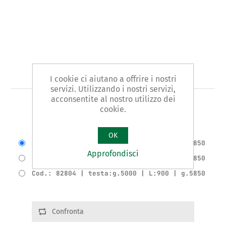
Art. 828 - mazza
I cookie ci aiutano a offrire i nostri
servizi. Utilizzando i nostri servizi,
acconsentite al nostro utilizzo dei
TIPO MAZZA A COPPIA
cookie.
Varianti del prodotto
OK
Cod.: 82802 | testa:g.3000 | L:900 | g.3850
Approfondisci
Cod.: 82803 | testa:g.4000 | L:900 | g.4850
Cod.: 82804 | testa:g.5000 | L:900 | g.5850
Confronta