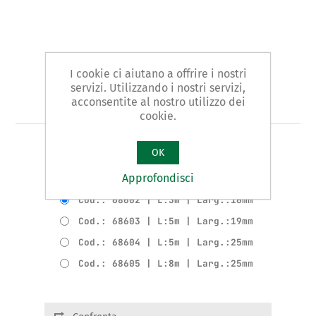
I cookie ci aiutano a offrire i nostri
servizi. Utilizzando i nostri servizi,
Art. 686 - flessometro
acconsentite al nostro utilizzo dei
cookie.
FLESSOMETRO Tipo GUSCIO IN BIMATERIALE
OK
Approfondisci
Varianti del prodotto
Cod.: 68602 | L:3m | Larg.:16mm
Cod.: 68603 | L:5m | Larg.:19mm
Cod.: 68604 | L:5m | Larg.:25mm
Cod.: 68605 | L:8m | Larg.:25mm