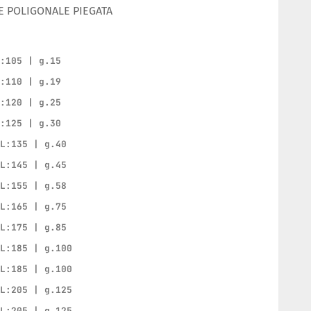
E POLIGONALE PIEGATA
L:105 | g.15
L:110 | g.19
L:120 | g.25
L:125 | g.30
 L:135 | g.40
 L:145 | g.45
 L:155 | g.58
 L:165 | g.75
 L:175 | g.85
 L:185 | g.100
 L:185 | g.100
 L:205 | g.125
 L:205 | g.125