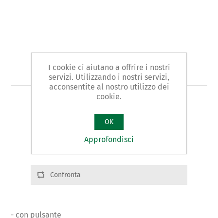
I cookie ci aiutano a offrire i nostri
Art. 671 - calibro a corsoio
servizi. Utilizzando i nostri servizi,
acconsentite al nostro utilizzo dei
cookie.
TIPO MONOBLOCCO
OK
Varianti prodotto
Cod.: 67101 | mm:150 | mm:45 | g.160
Approfondisci
Confronta
- con pulsante