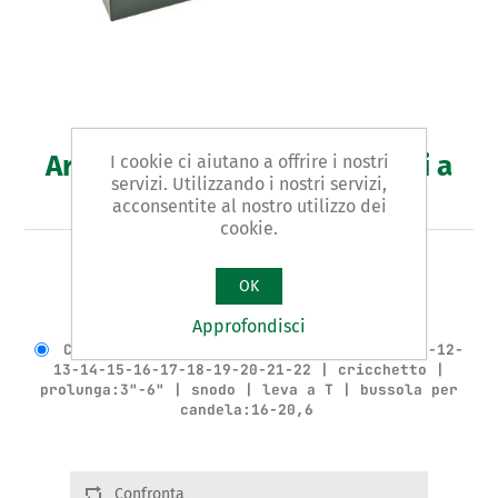
Art. 394 - assortimento chiavi a
I cookie ci aiutano a offrire i nostri
servizi. Utilizzando i nostri servizi,
bussola
acconsentite al nostro utilizzo dei
cookie.
ASSORTIMENTO IN SERIE DI 24 PEZZI DA 3/8”
OK
Varianti del prodotto
Approfondisci
Cod.: 39401 | Bussola:misura6-7-8-9-10-11-12-
13-14-15-16-17-18-19-20-21-22 | cricchetto |
prolunga:3"-6" | snodo | leva a T | bussola per
candela:16-20,6
Confronta