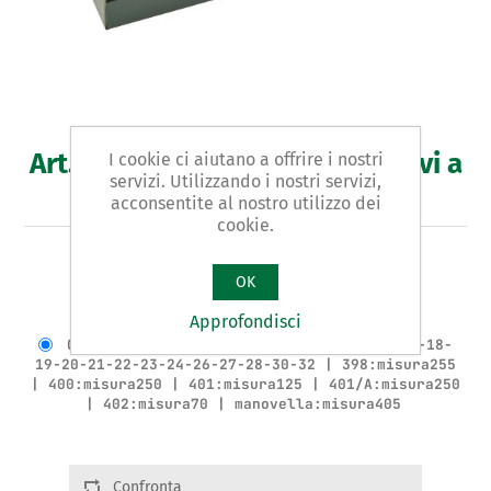
Art. 404/S - assortimento chiavi a
I cookie ci aiutano a offrire i nostri
servizi. Utilizzando i nostri servizi,
bussola
acconsentite al nostro utilizzo dei
cookie.
ASSORTIMENTO IN SERIE DI 24 PEZZI DA 1/2”
OK
Varianti del prodotto
Approfondisci
Cod.:40491 | 396:misura12-13-14-15-16-17-18-
19-20-21-22-23-24-26-27-28-30-32 | 398:misura255
| 400:misura250 | 401:misura125 | 401/A:misura250
| 402:misura70 | manovella:misura405
Confronta