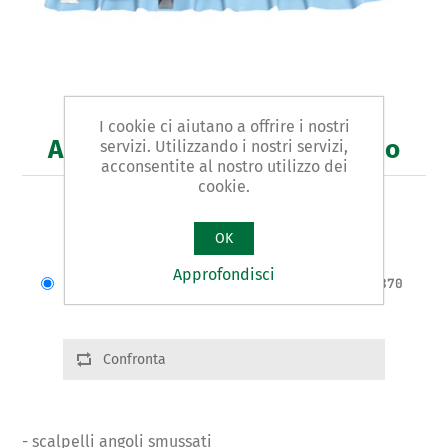
I cookie ci aiutano a offrire i nostri
Art. 95/A - scalpello per legno
servizi. Utilizzando i nostri servizi,
acconsentite al nostro utilizzo dei
cookie.
ASSORTIMENTO 7 PEZZI
OK
Varianti prodotto
Approfondisci
Cod.: 09561 | L:6-8-10-12-14-18-20 | g:870
Confronta
- scalpelli angoli smussati