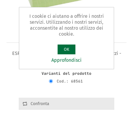
I cookie ci aiutano a offrire i nostri
servizi. Utilizzando i nostri servizi,
acconsentite al nostro utilizzo dei
Art. 685/A
cookie.
OK
ESPOSITORE PER ART. 685 - Composto da 25 pezzi -
misura 5x25
Approfondisci
Varianti del prodotto
Cod.: 68561
Confronta