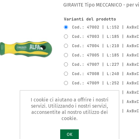
GIRAVITE Tipo MECCANICO - per vit
Varianti del prodotto
Cod.: 47002 | L:152 | AxBx
Cod.: 47003 | L:185 | AxBx
Cod.: 47004 | L:210 | AxBx
Cod.: 47005 | L:185 | AxBx
Cod.: 47007 | L:227 | AxBx
Cod.: 47008 | L:240 | AxBx
Cod.: 47009 | L:252 | AxBx
Cod.: 47010 | L:270 | AxBx
I cookie ci aiutano a offrire i nostri
Cod.: 47011 | L:295 | AxBx
servizi. Utilizzando i nostri servizi,
Cod.: 47012 | L:375 | AxBx
acconsentite al nostro utilizzo dei
cookie.
OK
Confronta