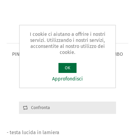
Art. 39 - pinza per idraulici
I cookie ci aiutano a offrire i nostri
servizi. Utilizzando i nostri servizi,
acconsentite al nostro utilizzo dei
cookie.
PINZA PER IDRAULICI tipo ALESATORE TUBI PIOMBO
OK
Varianti prodotto
Cod.: 03902 | L: 1" | g. 80
Approfondisci
Cod.: 03903 | L: 2" | g. 180
Confronta
- testa lucida in lamiera