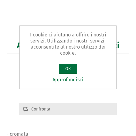
I cookie ci aiutano a offrire i nostri
servizi. Utilizzando i nostri servizi,
Art. 36/A - pinza per idraulici
acconsentite al nostro utilizzo dei
cookie.
PINZA PER IDRAULICI tipo PER SIFONI
OK
Varianti prodotto
Approfondisci
Cod.: 03661 | Ø:62 | g. 305
Confronta
- cromata