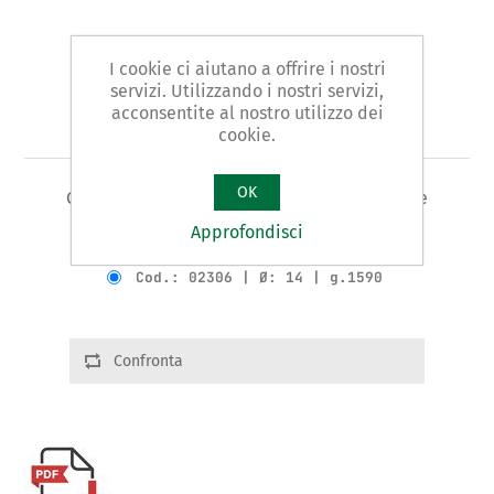
I cookie ci aiutano a offrire i nostri
servizi. Utilizzando i nostri servizi,
acconsentite al nostro utilizzo dei
Art. 23 - curvatubi
cookie.
OK
CURVATUBI Tipo STANDARD - per tubi in rame
Approfondisci
Varianti prodotto
Cod.: 02306 | Ø: 14 | g.1590
Confronta