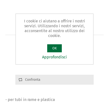
I cookie ci aiutano a offrire i nostri
servizi. Utilizzando i nostri servizi,
Art. 17 - tagliatubi
acconsentite al nostro utilizzo dei
cookie.
TAGLIATUBI tipo TELESCOPICO
OK
Varianti prodotto
Approfondisci
Cod.:01701 | Ø:1/4"÷1.5/8" | g.575
Confronta
- per tubi in rame e plastica