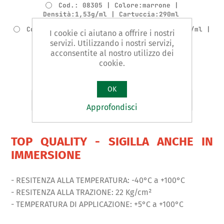
Cod.: 08305 | Colore:marrone |
Densità:1,53g/ml | Cartuccia:290ml
Cod.: 08306 | Colore:nero | Densità:1,53g/ml |
I cookie ci aiutano a offrire i nostri
Cartuccia:290ml
servizi. Utilizzando i nostri servizi,
acconsentite al nostro utilizzo dei
Cod.: 08307 | Colore:trasparente |
Densità:1,06g/ml | Cartuccia:290ml
cookie.
OK
Confronta
Approfondisci
TOP QUALITY - SIGILLA ANCHE IN
IMMERSIONE
- RESITENZA ALLA TEMPERATURA: -40°C a +100°C
- RESITENZA ALLA TRAZIONE: 22 Kg/cm²
- TEMPERATURA DI APPLICAZIONE: +5°C a +100°C