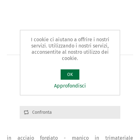
I cookie ci aiutano a offrire i nostri
Art. 829 - accetta - PROMO
servizi. Utilizzando i nostri servizi,
acconsentite al nostro utilizzo dei
cookie.
ACCETTA
OK
Varianti del prodotto
Approfondisci
Cod.: 82902 | Peso:600g | L:345
Confronta
in acciaio forgiato - manico in trimateriale